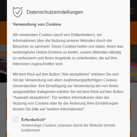
Menu
Wir haben
geöffnet!
×
Datenschutzeinstellungen
Der Eintrag "offcanvas-col1" existiert leider nicht.
Gastronomie 08:30-20:30 Uhr (Warme Küche
Verwendung von Cookies
11:00-20:00 Uhr) | Surfshop &
Fahrradvermietung 09:00-19:30 Uhr
Der Eintrag "offcanvas-col2" existiert leider nicht.
Wir verwenden Cookies (auch von Drittanbietern), um
Informationen über die Nutzung unserer Websites durch die
Besucher zu sammeln. Diese Cookies helfen uns dabei, Ihnen das
Kontakt
bestmögliche Online-Erlebnis zu bieten, unsere Websites ständig
Der Eintrag "offcanvas-col3" existiert leider nicht.
zu verbessern und Ihnen Angebote zu unterbreiten, die auf Ihre
Interessen zugeschnitten sind.
Der Eintrag "offcanvas-col4" existiert leider nicht.
Mit dem Klick auf den Button "Alle akzeptieren" erklären Sie sich
mit der Verwendung von allen zustimmungspflichtigen Cookies
einverstanden. Ihre Einwilligung zur Verwendung der von Ihnen
ausgewählten Kategorien erteilen Sie mit dem Klick auf den Button
"Auswahl akzeptieren". Für weitere Informationen über die
Nutzung von Cookies oder für die Änderung Ihrer Einstellungen
Chat on WhatsApp
klicken Sie bitte auf "weitere Informationen".
Erforderlich*
Notwendige Cookies zulassen damit die Website korrekt
funktioniert