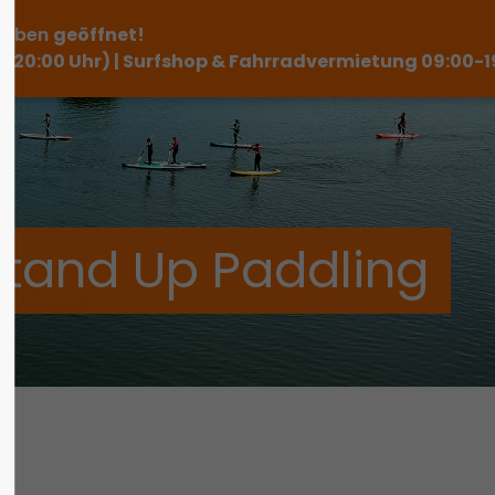
haben
geöffnet!
ag "offcanvas-col3"
Der Eintrag "offcanvas-col4"
-20:00 Uhr) | Surfshop & Fahrradvermietung 09:00-1
eider nicht.
existiert leider nicht.
Stand Up Paddling