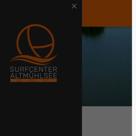
Der Eintrag "offcan
existiert leider nicht