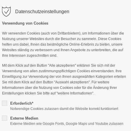
Wir 
Datenschutzeinstellungen
vas-col1"
Der Eintrag "offcanvas-col2"
Der Eintr
Gastronomie 08:30-20:30 Uhr (Warme Küche 11:00
.
existiert leider nicht.
existiert l
Verwendung von Cookies
Wir verwenden Cookies (auch von Drittanbietern), um Informationen über die
Nutzung unserer Websites durch die Besucher zu sammeln. Diese Cookies
helfen uns dabei, Ihnen das bestmögliche Online-Erlebnis zu bieten, unsere
Websites ständig zu verbessern und Ihnen Angebote zu unterbreiten, die auf
Ihre Interessen zugeschnitten sind.
Mit dem Klick auf den Button "Alle akzeptieren" erklären Sie sich mit der
Verwendung von allen zustimmungspflichtigen Cookies einverstanden. Ihre
Einwilligung zur Verwendung der von Ihnen ausgewählten Kategorien erteilen
Sie mit dem Klick auf den Button "Auswahl akzeptieren". Für weitere
Informationen über die Nutzung von Cookies oder für die Änderung Ihrer
Einstellungen klicken Sie bitte auf "weitere Informationen".
Erforderlich*
Notwendige Cookies zulassen damit die Website korrekt funktioniert
Externe Medien
Externe Medien wie Google Fonts, Google Maps und Youtube zulassen