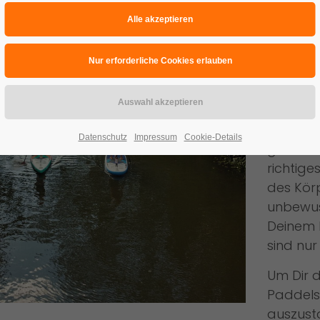
Übe
Stand-Up
aller Mu
Nieschen
SUP ist 
Datenschutz
Impressum
Cookie-Details
genieße
richtig
des Körp
unbewuss
Deinem 
sind nur 
Um Dir d
Paddels
auszusta