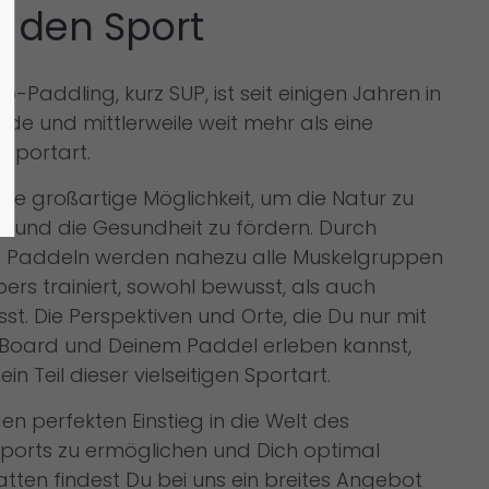
r den Sport
-Paddling, kurz SUP, ist seit einigen Jahren in
nde und mittlerweile weit mehr als eine
sportart.
eine großartige Möglichkeit, um die Natur zu
n und die Gesundheit zu fördern. Durch
es Paddeln werden nahezu alle Muskelgruppen
ers trainiert, sowohl bewusst, als auch
t. Die Perspektiven und Orte, die Du nur mit
Board und Deinem Paddel erleben kannst,
ein Teil dieser vielseitigen Sportart.
en perfekten Einstieg in die Welt des
ports zu ermöglichen und Dich optimal
tten findest Du bei uns ein breites Angebot