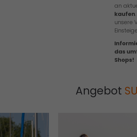
an aktu
kaufen
unsere V
Einsteig
Informi
das umf
Shops!
Angebot
S